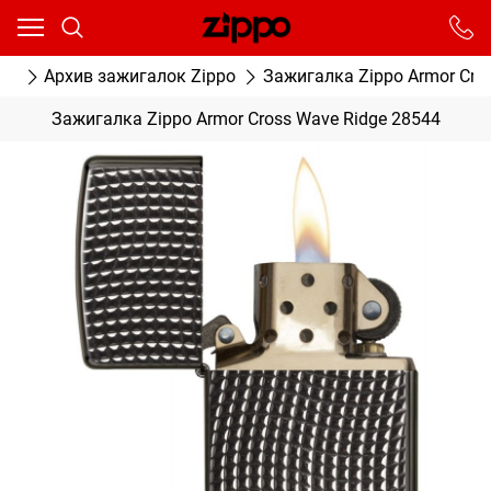
Ваш город - Москва,
угадали?
От выбранного города зависят сроки доставки
ог
Архив зажигалок Zippo
Зажигалка Zippo Armor Cro
ДА
НЕТ
Зажигалка Zippo Armor Cross Wave Ridge 28544