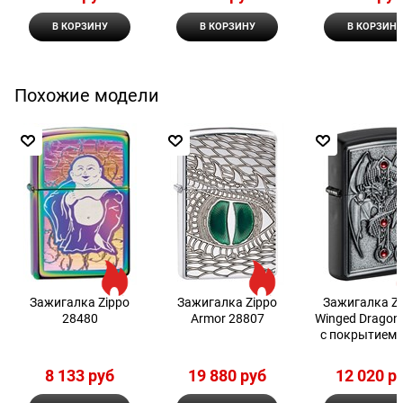
В КОРЗИНУ
В КОРЗИНУ
В КОРЗИНУ
Похожие модели
Зажигалка Zippo
Зажигалка Zippo
Зажигалка Z
28480
Armor 28807
Winged Dragon
с покрытием 
Matte
8 133
 руб
19 880
 руб
12 020
 р