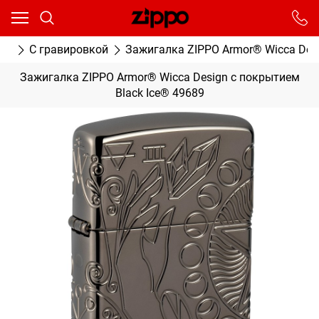
Ваш город - Москва,
угадали?
От выбранного города зависят сроки доставки
ки
С гравировкой
Зажигалка ZIPPO Armor® Wicca Desi
ДА
НЕТ
Зажигалка ZIPPO Armor® Wicca Design с покрытием
Black Ice® 49689