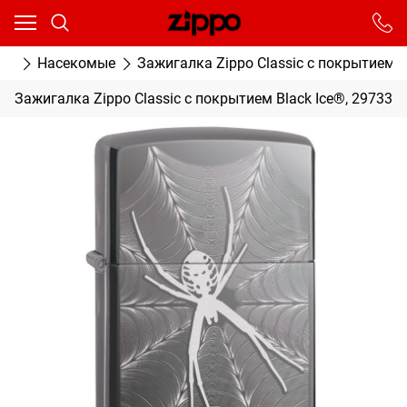
Ваш город - Москва,
угадали?
От выбранного города зависят сроки доставки
ки
Насекомые
Зажигалка Zippo Classic с покрытием B
ДА
НЕТ
Зажигалка Zippo Classic с покрытием Black Ice®, 29733