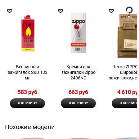
Бензин для
Кремни для
Чехол ZIPPO
зажигалок S&B 133
зажигалки Zippo
широкой
мл
2406NG
зажигалки,ней
нейлонов
фиксатором
583
 руб
663
 руб
4 610
 ру
ремень, песо
В КОРЗИНУ
В КОРЗИНУ
В КОРЗИНУ
Похожие модели