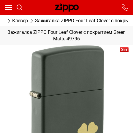
Ваш город - Москва,
угадали?
От выбранного города зависят сроки доставки
ки
Клевер
Зажигалка ZIPPO Four Leaf Clover с покрыт
ДА
НЕТ
Зажигалка ZIPPO Four Leaf Clover с покрытием Green
Matte 49796
Хит