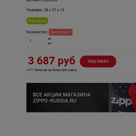
Размеры:
38
x
57
x
13
Под заказ
Количество:
Доступно
0
3 687
 руб
ПОД ЗАКАЗ
+111 бонусов на бонусную карту