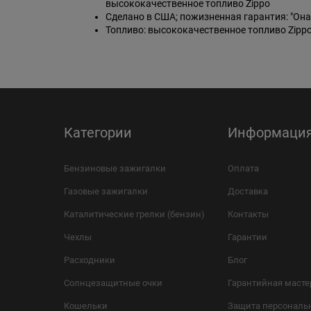
высококачественное топливо Zippo
Сделано в США; пожизненная гарантия: "Она
Топливо: высококачественное топливо Zippo
Категории
Информаци
Бензиновые зажигалки
Оплата
Газовые зажигалки
Доставка
Каталитические грелки (бензин)
Контакты
Чехлы
Гарантии
Расходники
Блог
Солнцезащитные очки
Гарантийная масте
Кошельки
Защита персональ