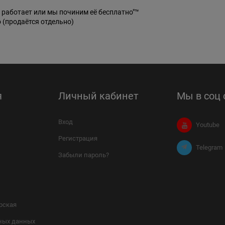
 работает или мы починим её бесплатно"™
 (продаётся отдельно)
я
Личный кабинет
Мы в соц 
Вход
Youtube
Регистрация
Telegram
Забыли пароль?
рская
ных данных