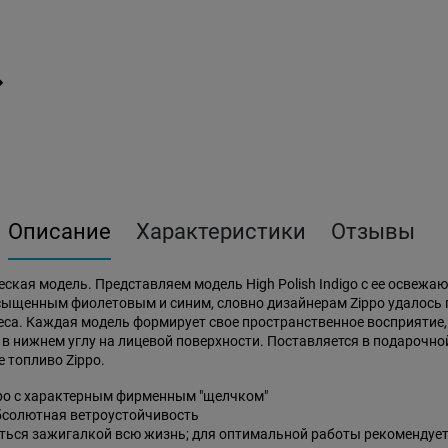
Описание
Характеристики
Отзывы
ческая модель. Представляем модель High Polish Indigo с ее осве
ыщенным фиолетовым и синим, словно дизайнерам Zippo удалось 
са. Каждая модель формирует свое пространственное восприятие, 
 в нижнем углу на лицевой поверхности. Поставляется в подарочн
 топливо Zippo.
po с характерным фирменным "щелчком"
бсолютная ветроустойчивость
ься зажигалкой всю жизнь; для оптимальной работы рекомендует