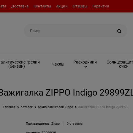
ата
Доставка
Контакты
Акции
Отзывы
Гарантии
Например:
Вкладыш (инсерт)
алитические грелки
Солнцезащи
Расходники
Чехлы
(бензин)
очки
Зажигалка ZIPPO Indigo 29899Z
Главная
Каталог
Архив зажигалок Zippo
Зажигалка ZIPPO Indigo 29899ZL
Производитель:
Zippo
0 отзывов
Артикул:
Z228828