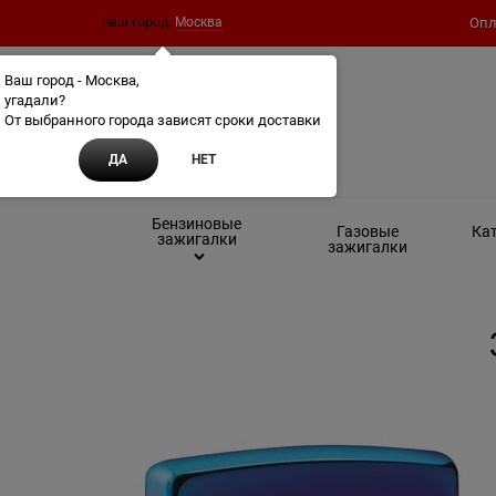
Ваш город:
Москва
Опл
Ваш город - Москва,
угадали?
От выбранного города зависят сроки доставки
ДА
НЕТ
Бензиновые
Газовые
Кат
зажигалки
зажигалки