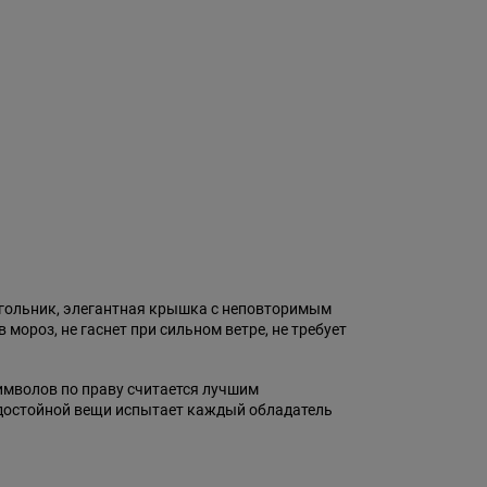
угольник, элегантная крышка с неповторимым
ороз, не гаснет при сильном ветре, не требует
символов по праву считается лучшим
т достойной вещи испытает каждый обладатель