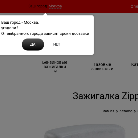
Ваш город:
Москва
Опл
Ваш город - Москва,
угадали?
От выбранного города зависят сроки доставки
ДА
НЕТ
Бензиновые
Газовые
Кат
зажигалки
зажигалки
Зажигалка Zipp
Главная
Каталог