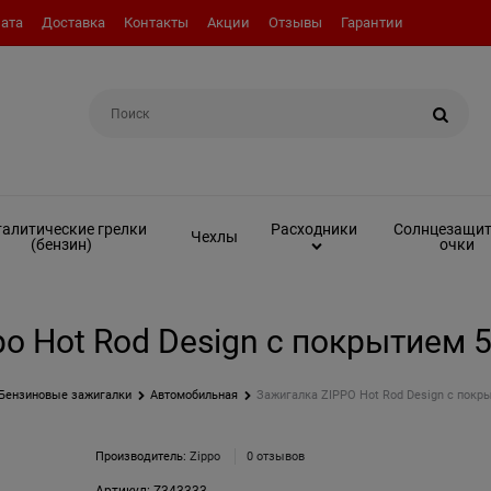
ата
Доставка
Контакты
Акции
Отзывы
Гарантии
Например:
Топливо (бензин)
алитические грелки
Солнцезащи
Расходники
Чехлы
(бензин)
очки
o Hot Rod Design с покрытием 
Бензиновые зажигалки
Автомобильная
Зажигалка ZIPPO Hot Rod Design с покр
Производитель:
Zippo
0 отзывов
Артикул:
Z343333