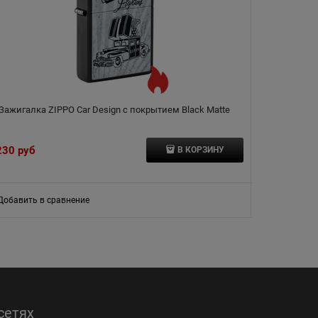
Зажигалка ZIPPO Car Design с покрытием Black Matte
З
230
 руб
В КОРЗИНУ
Добавить в сравнение
Добавить в
сетях