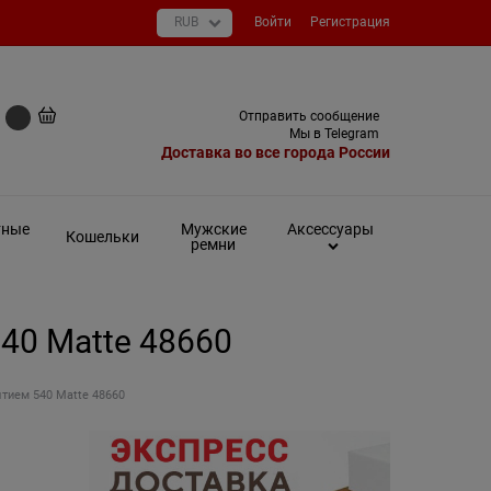
Войти
Регистрация
+7 (495) 649-93-03
Отправить сообщение
0 руб
Мы в Telegram
Доставка во все города России
тные
Мужские
Аксессуары
Кошельки
ремни
540 Matte 48660
ытием 540 Matte 48660