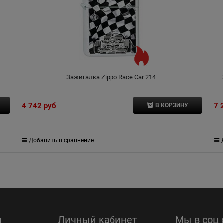
Зажигалка Zippo Race Car 214
4 742
 руб
7 
В КОРЗИНУ
Добавить в сравнение
я
Личный кабинет
Мы в соц 