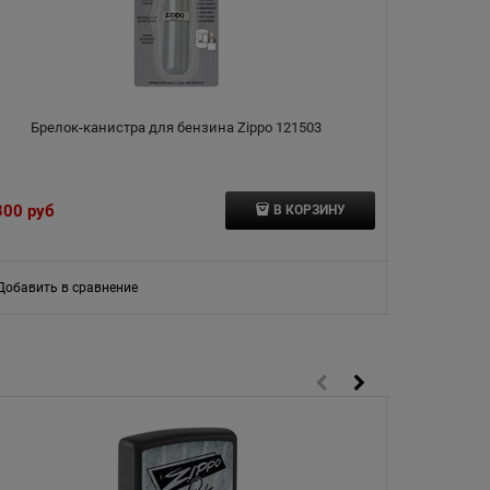
Брелок-канистра для бензина Zippo 121503
Подарочная к
300
 руб
972
 руб
В КОРЗИНУ
Добавить в сравнение
Добавить в