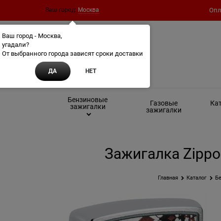
Ваш город:
Москва
Опл
Ваш город - Москва,
угадали?
От выбранного города зависят сроки доставки
ДА
НЕТ
Бензиновые
Газовые
Кат
зажигалки
зажигалки
Зажигалка Zippo
Главная
Каталог
Бе