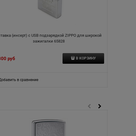
ставка (инсерт) с USB подзарядкой ZIPPO для широкой
Вставка 
зажигалки 65828
300
 руб
4 610
 руб
В КОРЗИНУ
Добавить в сравнение
Добавить в