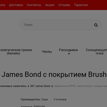
ата
Доставка
Контакты
Акции
Отзывы
Гарантии
Например:
Топливо (бензин)
алитические грелки
Солнцезащи
Расходники
Чехлы
(бензин)
очки
 James Bond с покрытием Brus
нзиновые зажигалки
007 James Bond
Зажигалка ZIPPO James Bond с покрытие
Производитель:
Zippo
0 отзывов
Артикул:
Z350190