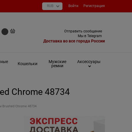
Войти
Регистрация
+7 (495) 649-93-03
Отправить сообщение
0 руб
Мы в Telegram
Доставка во все города России
тные
Мужские
Аксессуары
Кошельки
ремни
hed Chrome 48734
м Brushed Chrome 48734