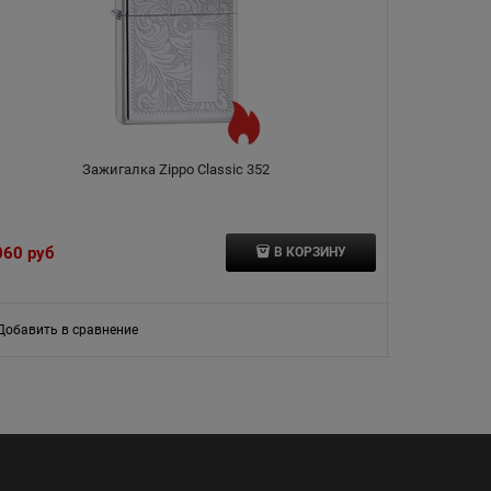
Зажигалка Zippo Classic 352
060
 руб
7 040
 руб
В КОРЗИНУ
Добавить в сравнение
Добавить в