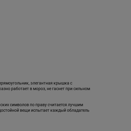
прямоугольник, элегантная крышка с
зно работает в мороз, не гаснет при сильном
нских символов по праву считается лучшим
т достойной вещи испытает каждый обладатель