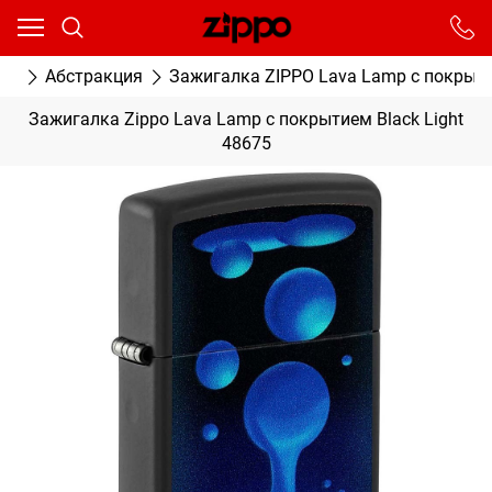
Ваш город - Москва,
угадали?
От выбранного города зависят сроки доставки
ки
Абстракция
Зажигалка ZIPPO Lava Lamp с покрытие
ДА
НЕТ
Зажигалка Zippo Lava Lamp с покрытием Black Light
48675