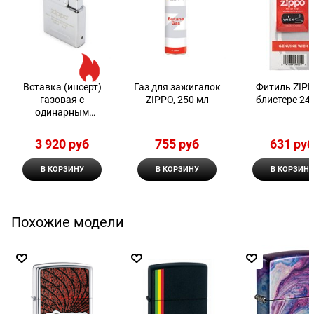
Вставка (инсерт)
Газ для зажигалок
Фитиль ZIPP
газовая с
ZIPPO, 250 мл
блистере 24
одинарным
пламенем для
широкой зажигалки
3 920
 руб
755
 руб
631
 ру
Zippo
В КОРЗИНУ
В КОРЗИНУ
В КОРЗИНУ
Похожие модели