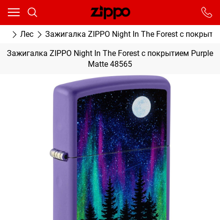
Ваш город - Москва,
угадали?
От выбранного города зависят сроки доставки
ки
Лес
Зажигалка ZIPPO Night In The Forest с покрыти
ДА
НЕТ
Зажигалка ZIPPO Night In The Forest с покрытием Purple
Matte 48565