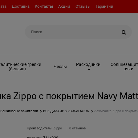
ата
Доставка
Контакты
Акции
Отзывы
Гарантии
Например:
Топливо (бензин)
алитические грелки
Солнцезащи
Расходники
Чехлы
(бензин)
очки
ка Zippo с покрытием Navy Matt
Бензиновые зажигалки
ВСЕ ДИЗАЙНЫ ЗАЖИГАЛОК
Зажигалка Zippo с покрыти
Производитель:
Zippo
0 отзывов
Артикул:
Z144320