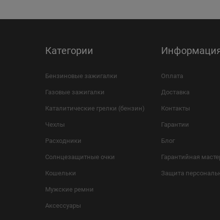
Категории
Информаци
Бензиновые зажигалки
Оплата
Газовые зажигалки
Доставка
Каталитические грелки (бензин)
Контакты
Чехлы
Гарантии
Расходники
Блог
Солнцезащитные очки
Гарантийная масте
Кошельки
Защита персональ
Мужские ремни
Аксессуары