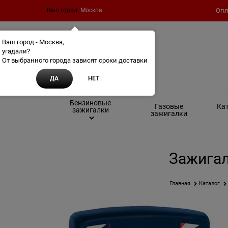
Ваш город:
Москва
Опл
Ваш город - Москва,
угадали?
От выбранного города зависят сроки доставки
ДА
НЕТ
Бензиновые
Газовые
Кат
зажигалки
зажигалки
Зажигал
Главная
Каталог