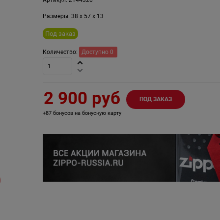
Размеры:
38
x
57
x
13
Под заказ
Количество:
Доступно
0
2 900
 руб
ПОД ЗАКАЗ
+87 бонусов на бонусную карту