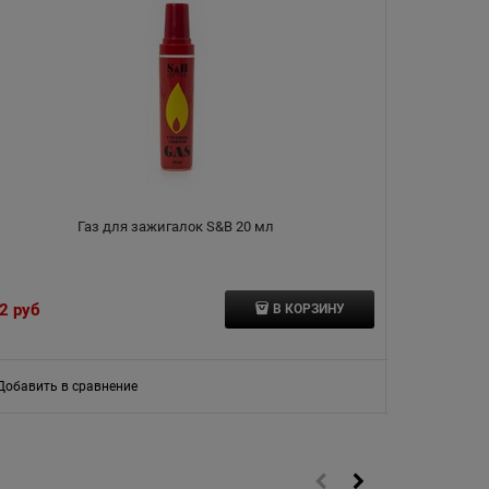
Газ для зажигалок S&B 20 мл
2
 руб
677
 руб
В КОРЗИНУ
Добавить в сравнение
Добавить в