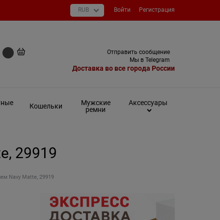
Войти
Регистрация
+7 (495) 649-93-03
Отправить сообщение
0 руб
Мы в Telegram
Доставка во все города России
тные
Мужские
Аксессуары
Кошельки
ремни
e, 29919
ем Navy Matte, 29919