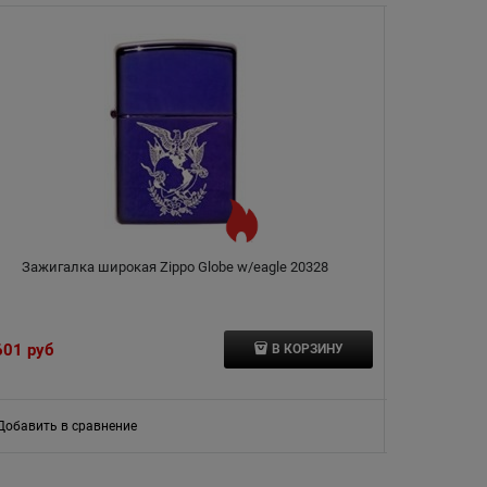
Зажигалка широкая Zippo Globe w/eagle 20328
601
 руб
8 180
 руб
В КОРЗИНУ
Добавить в сравнение
Добавить в