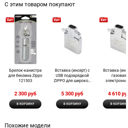
С этим товаром покупают
Хит
Хит
Хит
Брелок-канистра
Вставка (инсерт) с
Вставка (инс
для бензина Zippo
USB подзарядкой
газовая
121503
ZIPPO для широкой
электронна
зажигалки 65828
двойным пла
Zippo
2 300
 руб
5 300
 руб
4 610
 ру
В КОРЗИНУ
В КОРЗИНУ
В КОРЗИНУ
Похожие модели