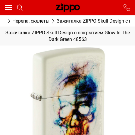
Ваш город - Москва,
угадали?
От выбранного города зависят сроки доставки
ки
Черепа, скелеты
Зажигалка ZIPPO Skull Design с по
ДА
НЕТ
Зажигалка ZIPPO Skull Design с покрытием Glow In The
Dark Green 48563