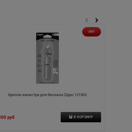
ХИТ
Брелок-канистра для бензина Zippo 121503
Чехол 
нейлон
300
 руб
4 610
 руб
В КОРЗИНУ