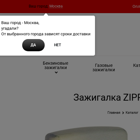
Ваш город:
Москва
Опл
Ваш город - Москва,
угадали?
От выбранного города зависят сроки доставки
ДА
НЕТ
Бензиновые
Газовые
Кат
зажигалки
зажигалки
Зажигалка ZIP
Главная
Каталог