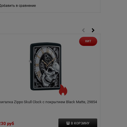
Добавить в сравнение
Добавить в
ХИТ
игалка Zippo Skull Clock с покрытием Black Matte, 29854
Зажигалка Zip
230
 руб
6 010
 руб
В КОРЗИНУ