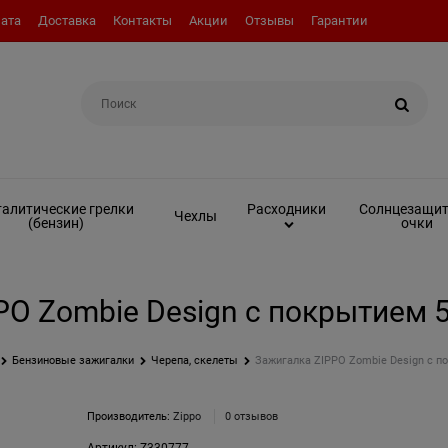
ата
Доставка
Контакты
Акции
Отзывы
Гарантии
Например:
Топливо (бензин)
алитические грелки
Солнцезащи
Расходники
Чехлы
(бензин)
очки
PO Zombie Design с покрытием 5
Бензиновые зажигалки
Черепа, скелеты
Зажигалка ZIPPO Zombie Design с п
Производитель:
Zippo
0 отзывов
Артикул:
Z330777