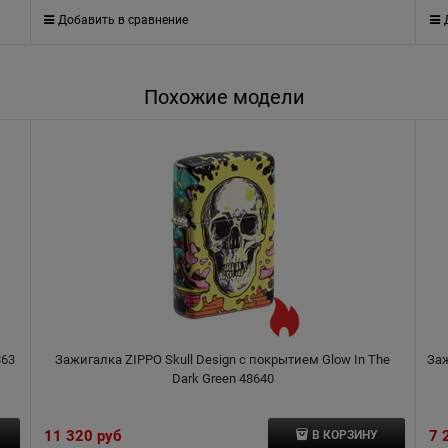
Добавить в сравнение
Похожие модели
863
Зажигалка ZIPPO Skull Design с покрытием Glow In The
Заж
Dark Green 48640
11 320
 руб
7 
В КОРЗИНУ