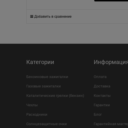
Добавить в сравнение
Категории
Информаци
Бензиновые зажигалки
Оплата
Газовые зажигалки
Доставка
Каталитические грелки (бензин)
Контакты
Чехлы
Гарантии
Расходники
Блог
Солнцезащитные очки
Гарантийная масте