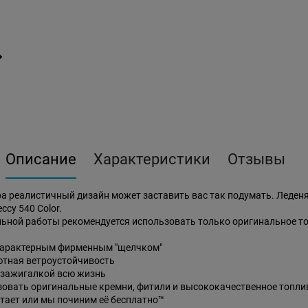
Описание
Характеристики
Отзывы
тра реалистичный дизайн может заставить вас так подумать. Леде
су 540 Color.
ьной работы рекомендуется использовать только оригинальное то
 характерным фирменным "щелчком"
ютная ветроустойчивость
 зажигалкой всю жизнь
зовать оригинальные кремни, фитили и высококачественное топлив
отает или мы починим её бесплатно™