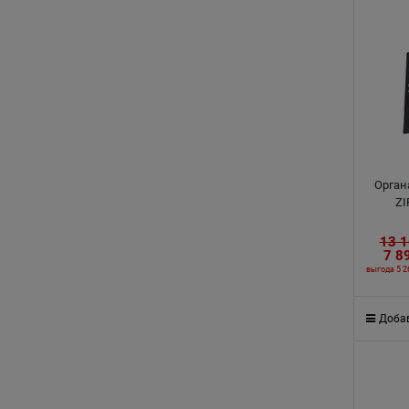
Орган
ZI
13 
7 8
выгода
5 2
Добав