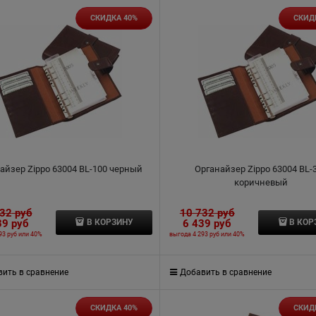
СКИДКА 40%
СКИД
айзер Zippo 63004 BL-100 черный
Органайзер Zippo 63004 BL-
коричневый
732
 руб
10 732
 руб
39
 руб
6 439
 руб
В КОРЗИНУ
В КОР
93 руб
или
40%
выгода
4 293 руб
или
40%
ить в сравнение
Добавить в сравнение
СКИДКА 40%
СКИД