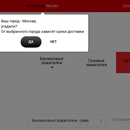
Ваш город:
Москва
Опл
Ваш город - Москва,
угадали?
От выбранного города зависят сроки доставки
ДА
НЕТ
Бензиновые
Газовые
Кат
зажигалки
зажигалки
Сортировк
Бензиновые зажигалки
(5684)