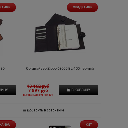
КА 40%
СКИДКА 40%
330
Органайзер Zippo 63005 BL-100 черный
13 162
 руб
7 897
 руб
ЗИНУ
В КОРЗИНУ
выгода
5 265 руб
или
40%
Добавить в сравнение
КА 40%
ХИТ