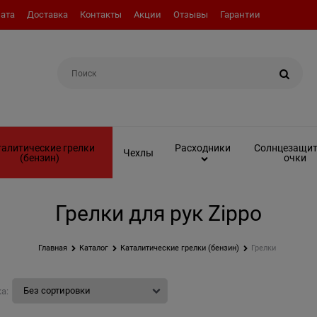
ата
Доставка
Контакты
Акции
Отзывы
Гарантии
Например:
Топливо (бензин)
алитические грелки
Солнцезащи
Расходники
Чехлы
(бензин)
очки
Грелки для рук Zippo
Главная
Каталог
Каталитические грелки (бензин)
Грелки
а: