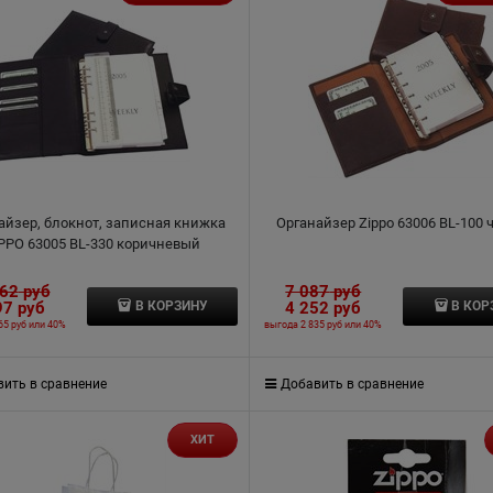
айзер, блокнот, записная книжка
Органайзер Zippo 63006 BL-100
PPO 63005 BL-330 коричневый
162
 руб
7 087
 руб
97
 руб
4 252
 руб
В КОРЗИНУ
В КОР
65 руб
или
40%
выгода
2 835 руб
или
40%
ить в сравнение
Добавить в сравнение
ХИТ