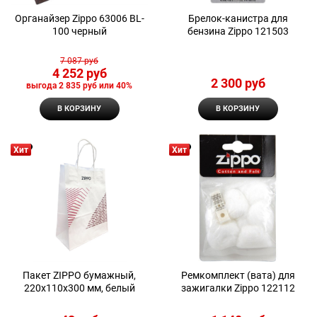
Органайзер Zippo 63006 BL-
Брелок-канистра для
100 черный
бензина Zippo 121503
7 087
 руб
4 252
 руб
2 300
 руб
выгода
2 835 руб
или
40%
В КОРЗИНУ
В КОРЗИНУ
Хит
Хит
Пакет ZIPPO бумажный,
Ремкомплект (вата) для
220x110x300 мм, белый
зажигалки Zippo 122112