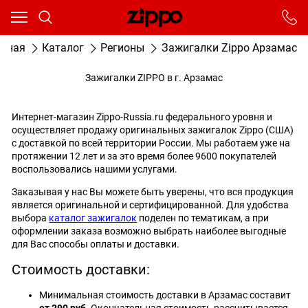
Ваш город - Москва,
угадали?
От выбранного города зависят сроки доставки
авная
Каталог
Регионы
Зажигалки Zippo Арзамас
ДА
НЕТ
Зажигалки ZIPPO в г. Арзамас
Интернет-магазин Zippo-Russia.ru федерального уровня и
осуществляет продажу оригинальных зажигалок Zippo (США)
с доставкой по всей территории России. Мы работаем уже на
протяжении 12 лет и за это время более 9600 покупателей
воспользовались нашими услугами.
Заказывая у нас Вы можете быть уверены, что вся продукция
является оригинальной и сертифицированной. Для удобства
выбора
каталог зажигалок
поделен по тематикам, а при
оформлении заказа возможно выбрать наиболее выгодные
для Вас способы оплаты и доставки.
Стоимость доставки:
Минимальная стоимость доставки в Арзамас составит