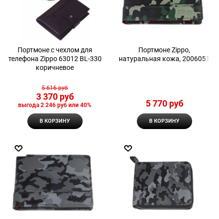
Портмоне с чехлом для
Портмоне Zippo,
телефона Zippo 63012 BL-330
натуральная кожа, 2006051
коричневое
5 616
 руб
3 370
 руб
5 770
 руб
выгода
2 246 руб
или
40%
В КОРЗИНУ
В КОРЗИНУ