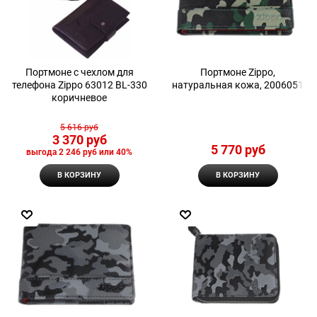
Портмоне с чехлом для
Портмоне Zippo,
телефона Zippo 63012 BL-330
натуральная кожа, 2006051
коричневое
5 616
 руб
3 370
 руб
5 770
 руб
выгода
2 246 руб
или
40%
В КОРЗИНУ
В КОРЗИНУ