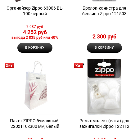
Органайзер Zippo 63006 BL-
Брелок-канистра для
100 черный
бензина Zippo 121503
7 087
 руб
4 252
 руб
2 300
 руб
выгода
2 835 руб
или
40%
В КОРЗИНУ
В КОРЗИНУ
Хит
Хит
Пакет ZIPPO бумажный,
Ремкомплект (вата) для
220x110x300 мм, белый
зажигалки Zippo 122112