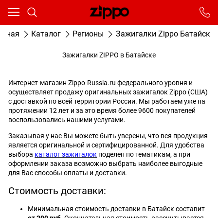
Ваш город - Москва,
угадали?
От выбранного города зависят сроки доставки
авная
Каталог
Регионы
Зажигалки Zippo Батайск
ДА
НЕТ
Зажигалки ZIPPO в Батайске
Интернет-магазин Zippo-Russia.ru федерального уровня и
осуществляет продажу оригинальных зажигалок Zippo (США)
с доставкой по всей территории России. Мы работаем уже на
протяжении 12 лет и за это время более 9600 покупателей
воспользовались нашими услугами.
Заказывая у нас Вы можете быть уверены, что вся продукция
является оригинальной и сертифицированной. Для удобства
выбора
каталог зажигалок
поделен по тематикам, а при
оформлении заказа возможно выбрать наиболее выгодные
для Вас способы оплаты и доставки.
Стоимость доставки:
Минимальная стоимость доставки в Батайск составит