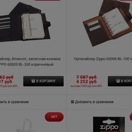
айзер, блокнот, записная книжка
Органайзер Zippo 63006 BL-100
PPO 63005 BL-330 коричневый
162
 руб
7 087
 руб
97
 руб
4 252
 руб
В КОРЗИНУ
В КОР
65 руб
или
40%
выгода
2 835 руб
или
40%
ить в сравнение
Добавить в сравнение
ХИТ