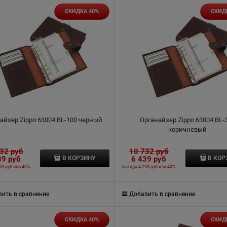
СКИДКА 40%
СКИД
айзер Zippo 63004 BL-100 черный
Органайзер Zippo 63004 BL-
коричневый
732
 руб
10 732
 руб
39
 руб
6 439
 руб
В КОРЗИНУ
В КОР
93 руб
или
40%
выгода
4 293 руб
или
40%
ить в сравнение
Добавить в сравнение
СКИДКА 40%
СКИД