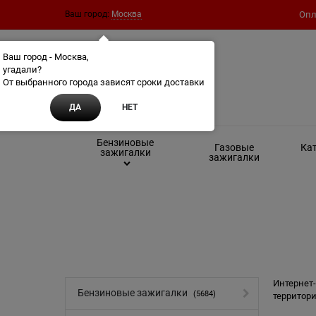
Ваш город:
Москва
Опл
Ваш город - Москва,
угадали?
От выбранного города зависят сроки доставки
ДА
НЕТ
Бензиновые
Газовые
Кат
зажигалки
зажигалки
Интернет-
Бензиновые зажигалки
(5684)
территори