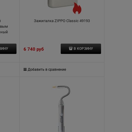
й
Зажигалка ZIPPO Classic 49193
овым
чный
6 740
 руб
ЗИНУ
В КОРЗИНУ
Добавить в сравнение