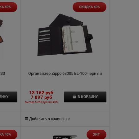
КА 40%
СКИДКА 40%
330
Органайзер Zippo 63005 BL-100 черный
13 162
 руб
7 897
 руб
ЗИНУ
В КОРЗИНУ
выгода
5 265 руб
или
40%
Добавить в сравнение
КА 40%
ХИТ