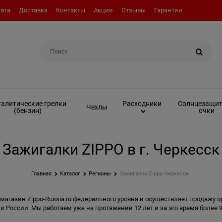
ата
Доставка
Контакты
Акции
Отзывы
Гарантии
Например:
Вкладыш (инсерт)
алитические грелки
Солнцезащи
Расходники
Чехлы
(бензин)
очки
Зажигалки ZIPPO в г. Черкесск
Главная
Каталог
Регионы
Зажигалки Zippo Черкесск
магазин Zippo-Russia.ru федерального уровня и осуществляет продажу о
и России. Мы работаем уже на протяжении 12 лет и за это время более