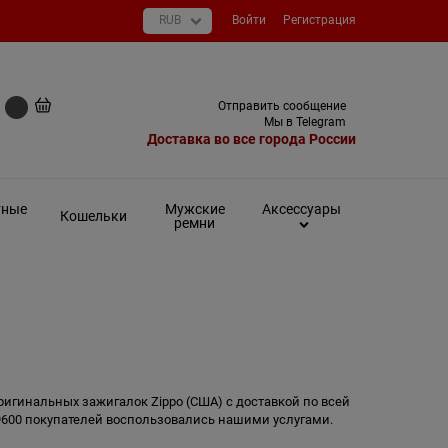
Войти
Регистрация
+7 (495) 649-93-03
Отправить сообщение
0 руб
Мы в Telegram
Доставка во все города России
тные
Мужские
Аксессуары
Кошельки
ремни
ригинальных зажигалок Zippo (США) с доставкой по всей
 9600 покупателей воспользовались нашими услугами.