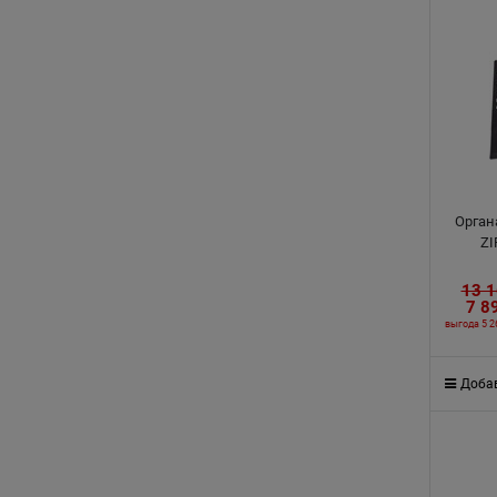
Орган
ZI
13 
7 8
выгода
5 2
Добав