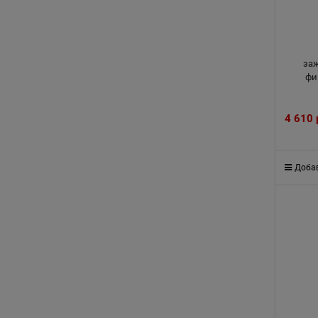
за
фи
4 610
Добав