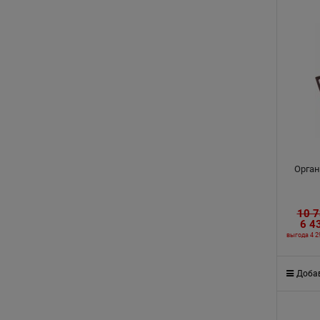
Орган
10 
6 4
выгода
4 2
Добав