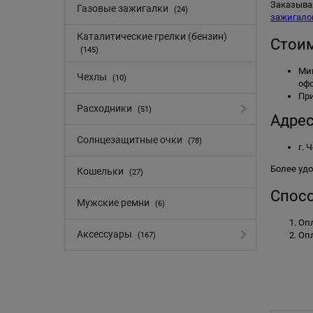
Заказывая
Газовые зажигалки
(24)
зажигало
Каталитические грелки (бензин)
Стоим
(145)
Мин
Чехлы
(10)
оф
Пр
Расходники
(51)
Адрес
Солнцезащитные очки
(78)
г. 
Более уд
Кошельки
(27)
Спосо
Мужские ремни
(6)
Опл
Аксессуары
Опл
(167)