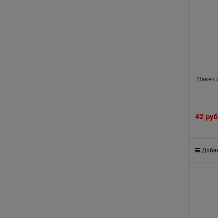
Пакет 
42
 руб
Добав