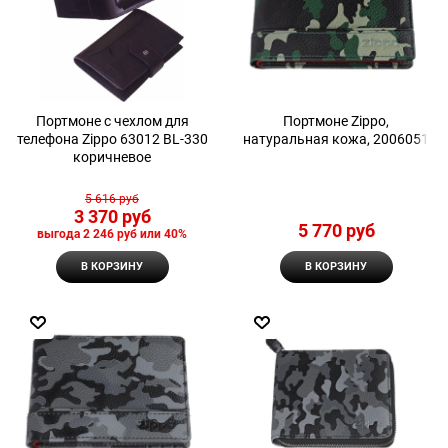
Портмоне с чехлом для
Портмоне Zippo,
телефона Zippo 63012 BL-330
натуральная кожа, 2006051
коричневое
5 616
 руб
3 370
 руб
5 770
 руб
выгода
2 246 руб
или
40%
В КОРЗИНУ
В КОРЗИНУ