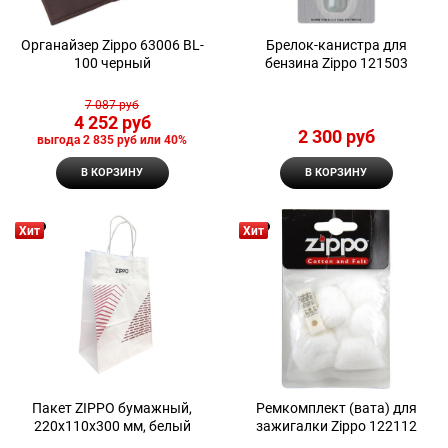
Органайзер Zippo 63006 BL-
Брелок-канистра для
100 черный
бензина Zippo 121503
7 087
 руб
4 252
 руб
2 300
 руб
выгода
2 835 руб
или
40%
В КОРЗИНУ
В КОРЗИНУ
Хит
Хит
Пакет ZIPPO бумажный,
Ремкомплект (вата) для
220x110x300 мм, белый
зажигалки Zippo 122112