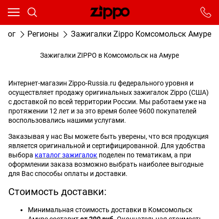
Ваш город - Москва,
угадали?
От выбранного города зависят сроки доставки
алог
Регионы
Зажигалки Zippo Комсомольск Амуре
ДА
НЕТ
Зажигалки ZIPPO в Комсомольск на Амуре
Интернет-магазин Zippo-Russia.ru федерального уровня и
осуществляет продажу оригинальных зажигалок Zippo (США)
с доставкой по всей территории России. Мы работаем уже на
протяжении 12 лет и за это время более 9600 покупателей
воспользовались нашими услугами.
Заказывая у нас Вы можете быть уверены, что вся продукция
является оригинальной и сертифицированной. Для удобства
выбора
каталог зажигалок
поделен по тематикам, а при
оформлении заказа возможно выбрать наиболее выгодные
для Вас способы оплаты и доставки.
Стоимость доставки:
Минимальная стоимость доставки в Комсомольск