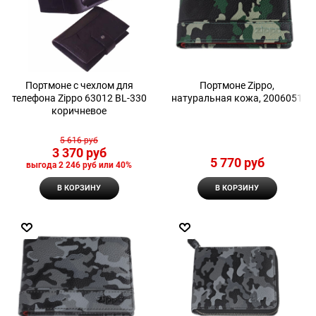
Портмоне с чехлом для
Портмоне Zippo,
телефона Zippo 63012 BL-330
натуральная кожа, 2006051
коричневое
5 616
 руб
3 370
 руб
5 770
 руб
выгода
2 246 руб
или
40%
В КОРЗИНУ
В КОРЗИНУ