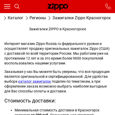
Ваш город - Москва,
угадали?
От выбранного города зависят сроки доставки
я
Каталог
Регионы
Зажигалки Zippo Красногорск
ДА
НЕТ
Зажигалки ZIPPO в Красногорске
Интернет-магазин Zippo-Russia.ru федерального уровня и
осуществляет продажу оригинальных зажигалок Zippo (США)
с доставкой по всей территории России. Мы работаем уже на
протяжении 12 лет и за это время более 9600 покупателей
воспользовались нашими услугами.
Заказывая у нас Вы можете быть уверены, что вся продукция
является оригинальной и сертифицированной. Для удобства
выбора
каталог зажигалок
поделен по тематикам, а при
оформлении заказа возможно выбрать наиболее выгодные
для Вас способы оплаты и доставки.
Стоимость доставки:
Минимальная стоимость доставки в Красногорск