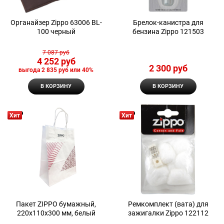
Органайзер Zippo 63006 BL-
Брелок-канистра для
100 черный
бензина Zippo 121503
7 087
 руб
4 252
 руб
2 300
 руб
выгода
2 835 руб
или
40%
В КОРЗИНУ
В КОРЗИНУ
Хит
Хит
Пакет ZIPPO бумажный,
Ремкомплект (вата) для
220x110x300 мм, белый
зажигалки Zippo 122112