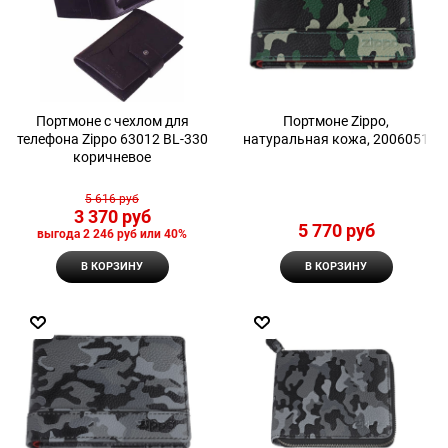
Портмоне с чехлом для
Портмоне Zippo,
телефона Zippo 63012 BL-330
натуральная кожа, 2006051
коричневое
5 616
 руб
3 370
 руб
5 770
 руб
выгода
2 246 руб
или
40%
В КОРЗИНУ
В КОРЗИНУ