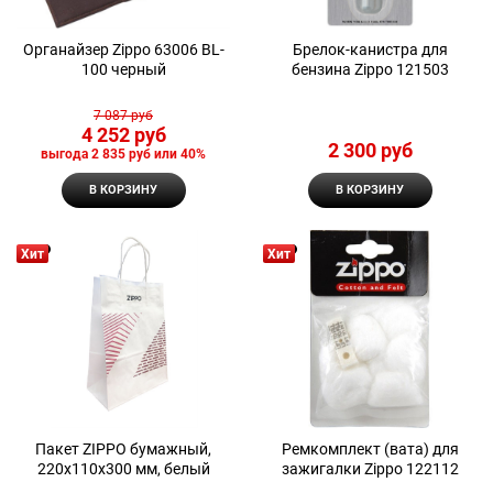
Органайзер Zippo 63006 BL-
Брелок-канистра для
100 черный
бензина Zippo 121503
7 087
 руб
4 252
 руб
2 300
 руб
выгода
2 835 руб
или
40%
В КОРЗИНУ
В КОРЗИНУ
Хит
Хит
Пакет ZIPPO бумажный,
Ремкомплект (вата) для
220x110x300 мм, белый
зажигалки Zippo 122112