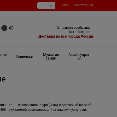
Войти
Регистрация
+7 (495) 649-93-03
Отправить сообщение
0 руб
Мы в Telegram
Доставка во все города России
тные
Мужские
Аксессуары
Кошельки
ремни
ле
ригинальных зажигалок Zippo (США) с доставкой по всей
 9600 покупателей воспользовались нашими услугами.