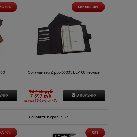
КА 40%
СКИДКА 40%
330
Органайзер Zippo 63005 BL-100 черный
13 162
 руб
7 897
 руб
ЗИНУ
В КОРЗИНУ
выгода
5 265 руб
или
40%
Добавить в сравнение
КА 40%
ХИТ