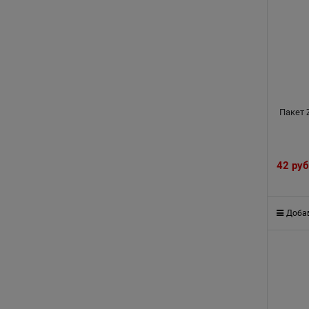
Пакет 
42
 руб
Добав