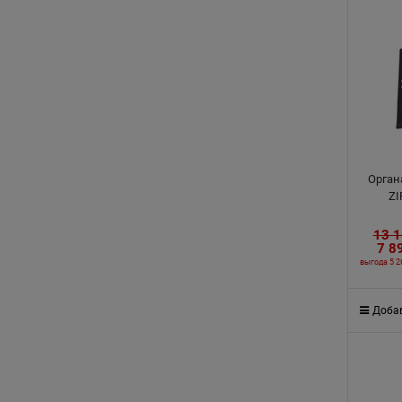
Орган
ZI
13 
7 8
выгода
5 2
Добав