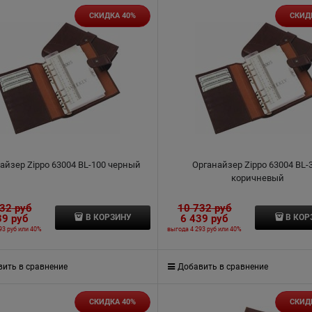
СКИДКА 40%
СКИД
айзер Zippo 63004 BL-100 черный
Органайзер Zippo 63004 BL-
коричневый
732
 руб
10 732
 руб
39
 руб
6 439
 руб
В КОРЗИНУ
В КОР
93 руб
или
40%
выгода
4 293 руб
или
40%
ить в сравнение
Добавить в сравнение
СКИДКА 40%
СКИД