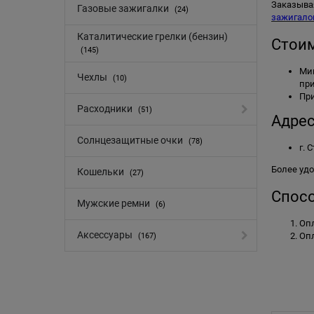
Заказывая
Газовые зажигалки
(24)
зажигало
Каталитические грелки (бензин)
Стоим
(145)
Мин
Чехлы
(10)
пр
Пр
Расходники
(51)
Адрес
Солнцезащитные очки
(78)
г. 
Более уд
Кошельки
(27)
Спосо
Мужские ремни
(6)
Опл
Аксессуары
Опл
(167)