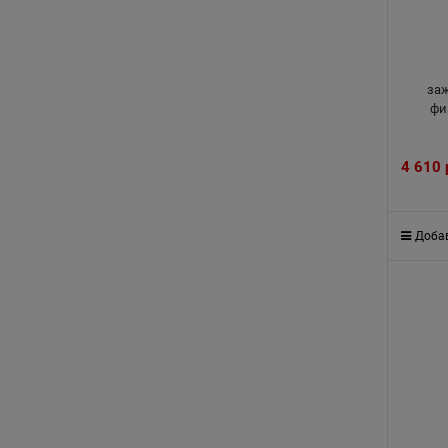
за
фи
4 610
Добав