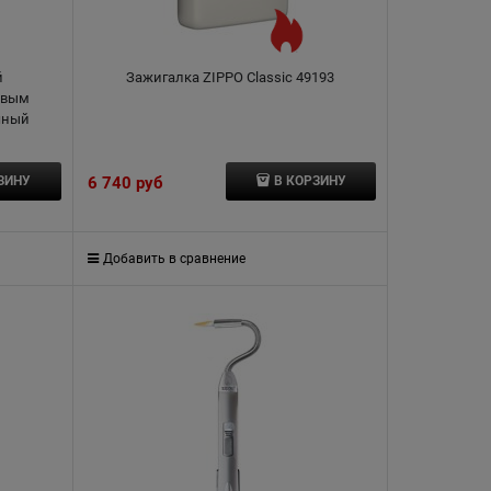
й
Зажигалка ZIPPO Classic 49193
овым
чный
6 740
 руб
ЗИНУ
В КОРЗИНУ
Добавить в сравнение