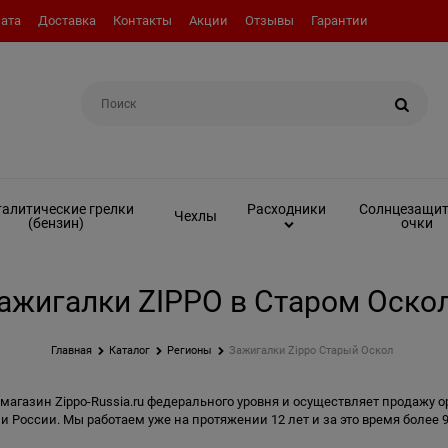
ата
Доставка
Контакты
Акции
Отзывы
Гарантии
Например:
Вкладыш (инсерт)
алитические грелки
Солнцезащи
Расходники
Чехлы
(бензин)
очки
ажигалки ZIPPO в Старом Оско
Главная
Каталог
Регионы
Зажигалки Zippo Старый Оскол
магазин Zippo-Russia.ru федерального уровня и осуществляет продажу о
и России. Мы работаем уже на протяжении 12 лет и за это время более