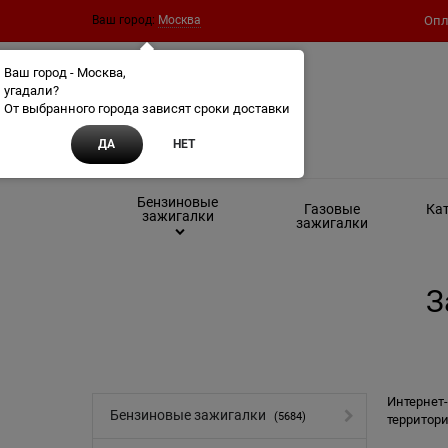
Ваш город:
Москва
Опл
Ваш город - Москва,
угадали?
От выбранного города зависят сроки доставки
ДА
НЕТ
Бензиновые
Газовые
Кат
зажигалки
зажигалки
З
Интернет-
Бензиновые зажигалки
(5684)
территори