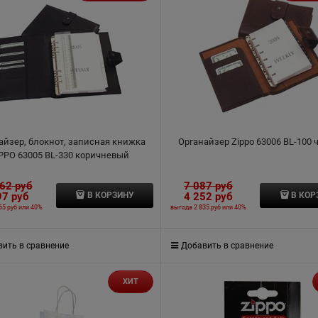
айзер, блокнот, записная книжка
Органайзер Zippo 63006 BL-100
PPO 63005 BL-330 коричневый
162
 руб
7 087
 руб
97
 руб
4 252
 руб
В КОРЗИНУ
В КОР
65 руб
или
40%
выгода
2 835 руб
или
40%
ить в сравнение
Добавить в сравнение
ХИТ