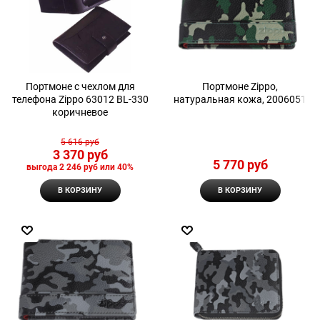
Портмоне с чехлом для
Портмоне Zippo,
телефона Zippo 63012 BL-330
натуральная кожа, 2006051
коричневое
5 616
 руб
3 370
 руб
5 770
 руб
выгода
2 246 руб
или
40%
В КОРЗИНУ
В КОРЗИНУ