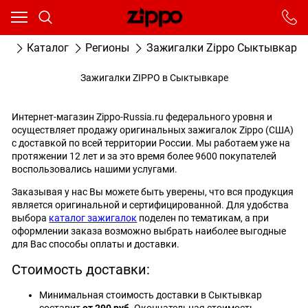
Ваш город - Москва,
угадали?
От выбранного города зависят сроки доставки
ая
Каталог
Регионы
Зажигалки Zippo Сыктывкар
ДА
НЕТ
Зажигалки ZIPPO в Сыктывкаре
Интернет-магазин Zippo-Russia.ru федерального уровня и
осуществляет продажу оригинальных зажигалок Zippo (США)
с доставкой по всей территории России. Мы работаем уже на
протяжении 12 лет и за это время более 9600 покупателей
воспользовались нашими услугами.
Заказывая у нас Вы можете быть уверены, что вся продукция
является оригинальной и сертифицированной. Для удобства
выбора
каталог зажигалок
поделен по тематикам, а при
оформлении заказа возможно выбрать наиболее выгодные
для Вас способы оплаты и доставки.
Стоимость доставки:
Минимальная стоимость доставки в Сыктывкар