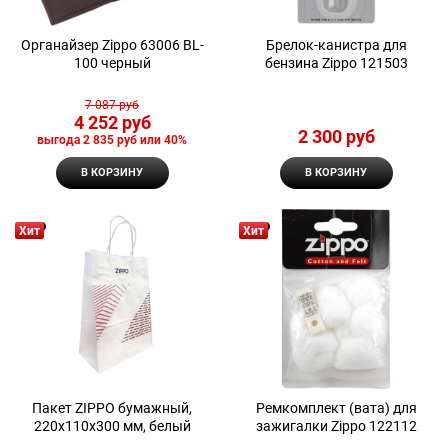
Органайзер Zippo 63006 BL-
Брелок-канистра для
100 черный
бензина Zippo 121503
7 087
 руб
4 252
 руб
2 300
 руб
выгода
2 835 руб
или
40%
В КОРЗИНУ
В КОРЗИНУ
Хит
Хит
Пакет ZIPPO бумажный,
Ремкомплект (вата) для
220x110x300 мм, белый
зажигалки Zippo 122112