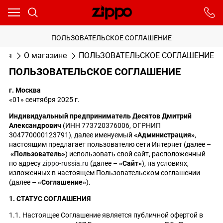
Ваш город - Москва,
угадали?
От выбранного города зависят сроки доставки
ПОЛЬЗОВАТЕЛЬСКОЕ СОГЛАШЕНИЕ
ДА
НЕТ
ная
О магазине
ПОЛЬЗОВАТЕЛЬСКОЕ СОГЛАШЕНИЕ
ПОЛЬЗОВАТЕЛЬСКОЕ СОГЛАШЕНИЕ
г. Москва
«01» сентября 2025 г.
Индивидуальный предприниматель Десятов Дмитрий
Александрович
(ИНН 773720376006, ОГРНИП
304770000123791), далее именуемый
«Администрация»
,
настоящим предлагает пользователю сети Интернет (далее –
«Пользователь»
) использовать свой сайт, расположенный
по адресу
zippo-russia.ru
(далее –
«Сайт»
), на условиях,
изложенных в настоящем Пользовательском соглашении
(далее –
«Соглашение»
).
1. СТАТУС СОГЛАШЕНИЯ
1.1. Настоящее Соглашение является публичной офертой в