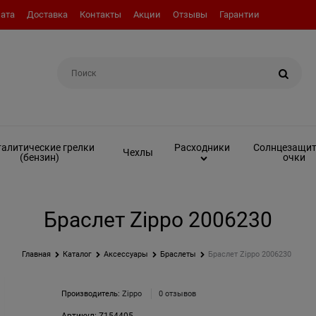
ата
Доставка
Контакты
Акции
Отзывы
Гарантии
Например:
Топливо (бензин)
алитические грелки
Солнцезащи
Расходники
Чехлы
(бензин)
очки
Браслет Zippo 2006230
Главная
Каталог
Аксессуары
Браслеты
Браслет Zippo 2006230
Производитель:
Zippo
0 отзывов
Артикул:
Z154405