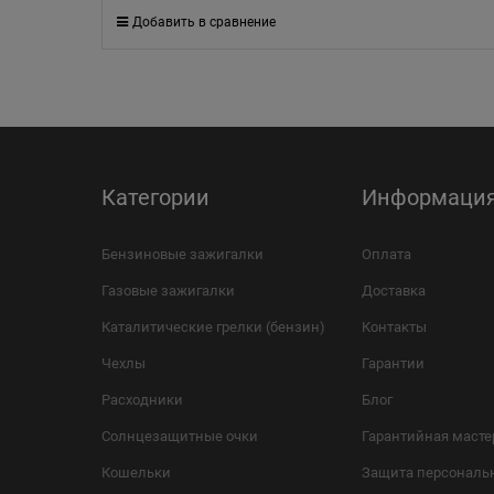
Добавить в сравнение
Категории
Информаци
Бензиновые зажигалки
Оплата
Газовые зажигалки
Доставка
Каталитические грелки (бензин)
Контакты
Чехлы
Гарантии
Расходники
Блог
Солнцезащитные очки
Гарантийная масте
Кошельки
Защита персональ