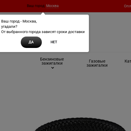
Ваш город:
Москва
Опл
Ваш город - Москва,
угадали?
От выбранного города зависят сроки доставки
ДА
НЕТ
Бензиновые
Газовые
Кат
зажигалки
зажигалки