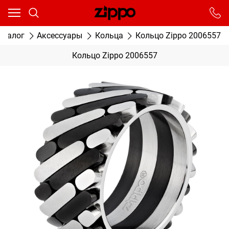
Ваш город - Москва,
угадали?
От выбранного города зависят сроки доставки
аталог
Аксессуары
Кольца
Кольцо Zippo 2006557
ДА
НЕТ
Кольцо Zippo 2006557