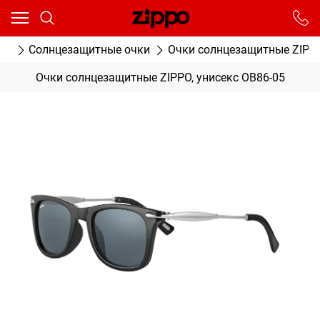
Ваш город - Москва,
угадали?
От выбранного города зависят сроки доставки
ог
Солнцезащитные очки
Очки солнцезащитные ZIPPO
ДА
НЕТ
Очки солнцезащитные ZIPPO, унисекс OB86-05