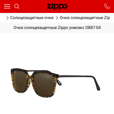
Ваш город - Москва,
угадали?
От выбранного города зависят сроки доставки
ог
Солнцезащитные очки
Очки солнцезащитные Zippo
ДА
НЕТ
Очки солнцезащитные Zippo унисекс OB87-04