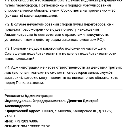
7.1. Все споры по настоящему Соглашению подлежат разрешению
путем переговоров. Претензионный порядок урегулирования
споров является обязательным. Срок ответа на претензию — 30
(тридцать) календарных дней.
7.2. В случае неурегулирования споров путем переговоров, они
подлежат рассмотрению в суде по месту нахождения
Администрации (в соответствии с правилами подсудности,
установленными действующим законодательством РФ).
7.3. Признание судом какого-либо положения настоящего
Соглашения недействительным не влечет недействительности
иных положений.
7.4. Администрация не несет ответственности за действия третьих
лиц (включая платежные системы, операторов связи, службы
доставки), которые могут повлиять на выполнение обязательств
перед Пользователем.
Реквизиты Администрации:
Индивидуальный предприниматель Десятов Дмитрий
Александрович
Юридический адрес:
115569, г. Москва, Каширское ш., д.80 к.2,
кв.901
ИНН:
773720376006
ОГРНИП:
304770000123791