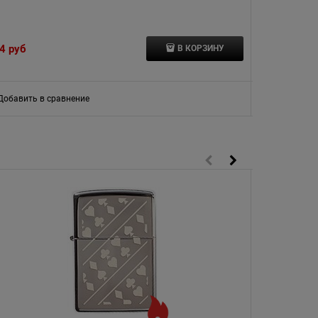
нейлон
4
 руб
4 610
 руб
В КОРЗИНУ
Добавить в сравнение
Добавить в