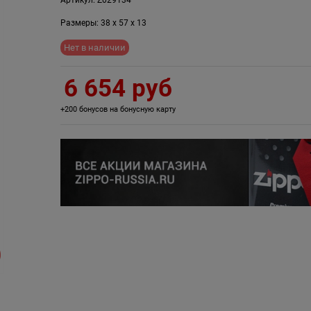
Размеры:
38
x
57
x
13
Нет в наличии
6 654
 руб
+200 бонусов на бонусную карту