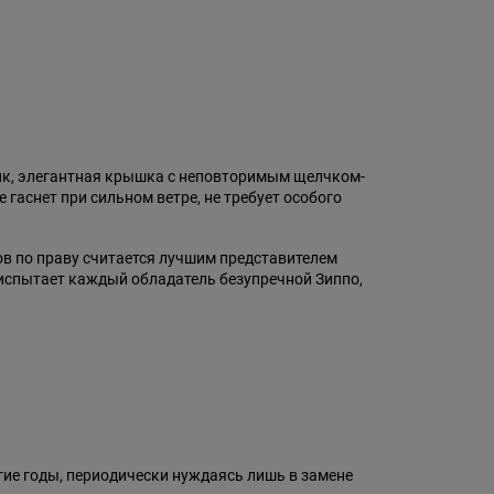
ик, элегантная крышка с неповторимым щелчком-
гаснет при сильном ветре, не требует особого
ов по праву считается лучшим представителем
 испытает каждый обладатель безупречной Зиппо,
гие годы, периодически нуждаясь лишь в замене