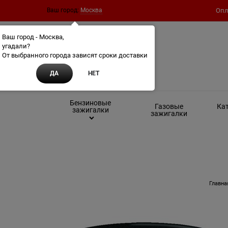
Ваш город:
Москва
Опл
Ваш город - Москва,
угадали?
От выбранного города зависят сроки доставки
ДА
НЕТ
Бензиновые
Газовые
Кат
зажигалки
зажигалки
Главна