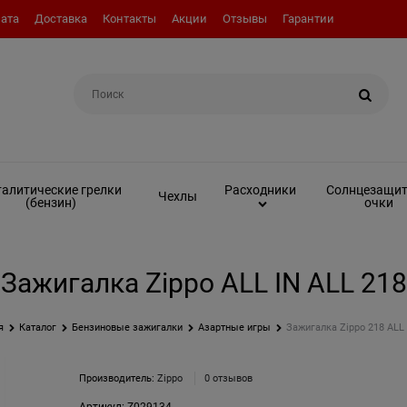
ата
Доставка
Контакты
Акции
Отзывы
Гарантии
Например:
Вкладыш (инсерт)
алитические грелки
Солнцезащи
Расходники
Чехлы
(бензин)
очки
Зажигалка Zippo ALL IN ALL 218
я
Каталог
Бензиновые зажигалки
Азартные игры
Зажигалка Zippo 218 ALL 
Производитель:
Zippo
0 отзывов
Артикул:
Z029134