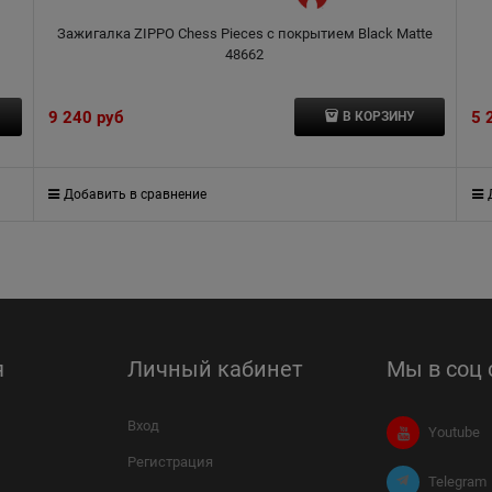
Зажигалка ZIPPO Chess Pieces с покрытием Black Matte
48662
9 240
 руб
5 
В КОРЗИНУ
Добавить в сравнение
я
Личный кабинет
Мы в соц 
Вход
Youtube
Регистрация
Telegram