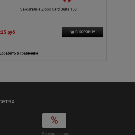
Зажигалка Zippo Card Suits 150
Зажигалка ZI
225
 руб
7 230
 руб
В КОРЗИНУ
Добавить в сравнение
Добавить в
сетях
Бонусная карта