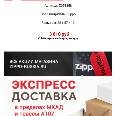
Артикул:
Z053358
Производитель
:
Zippo
Размеры:
38 x 57 x 13
3 810
 руб
+114 бонусов на бонусную карту