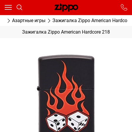
Ваш город - Москва,
угадали?
От выбранного города зависят сроки доставки
ки
Азартные игры
Зажигалка Zippo American Hardcore
ДА
НЕТ
Зажигалка Zippo American Hardcore 218