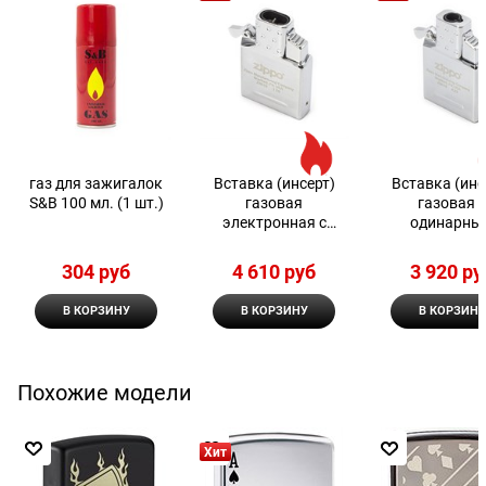
газ для зажигалок
Вставка (инсерт)
Вставка (инс
S&B 100 мл. (1 шт.)
газовая
газовая 
электронная с
одинарны
двойным пламенем
пламенем д
Zippo
широкой зажи
304
 руб
4 610
 руб
3 920
 ру
Zippo
В КОРЗИНУ
В КОРЗИНУ
В КОРЗИНУ
Похожие модели
Хит