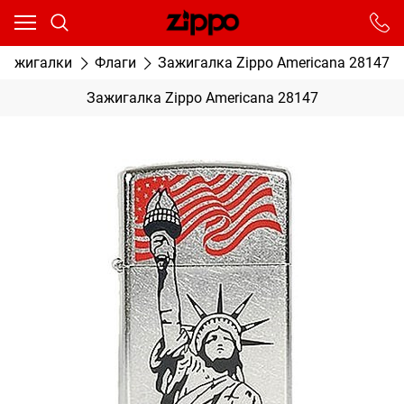
Ваш город - Москва,
угадали?
От выбранного города зависят сроки доставки
 зажигалки
Флаги
Зажигалка Zippo Americana 28147
ДА
НЕТ
Зажигалка Zippo Americana 28147