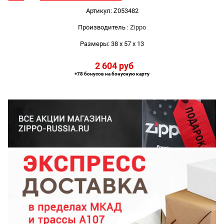
Артикул:
Z053482
Производитель
:
Zippo
Размеры:
38 x 57 x 13
2 604
 руб
+78 бонусов на бонусную карту