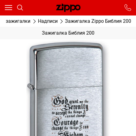
Ваш город - Москва,
угадали?
От выбранного города зависят сроки доставки
ые зажигалки
Надписи
Зажигалка Zippo Библия 200
ДА
НЕТ
Зажигалка Библия 200