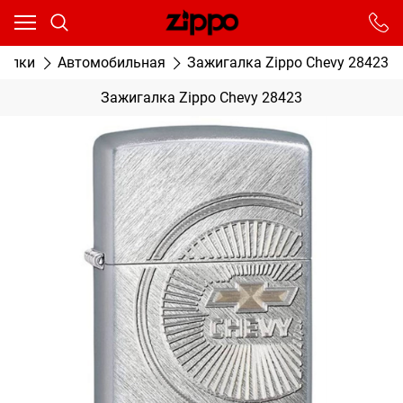
Ваш город - Москва,
угадали?
От выбранного города зависят сроки доставки
галки
Автомобильная
Зажигалка Zippo Chevy 28423
ДА
НЕТ
Зажигалка Zippo Chevy 28423