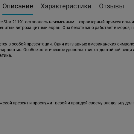
Описание
Характеристики
Отзывы
ire Star 21191 оставалась неизменным – характерный прямоугольн
енитый ветрозащитный экран. Она безотказно работает в мороз, не 
ается в особой презентации. Один из главных американских символ
улярностью. Особое эстетическое удовольствие от достойной вещи
атика.
ужской презент и прослужит верой и правдой своему владельцу дол