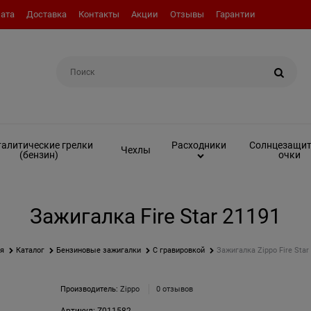
ата
Доставка
Контакты
Акции
Отзывы
Гарантии
Например:
Топливо (бензин)
алитические грелки
Солнцезащи
Расходники
Чехлы
(бензин)
очки
Зажигалка Fire Star 21191
ая
Каталог
Бензиновые зажигалки
С гравировкой
Зажигалка Zippo Fire Star
Производитель:
Zippo
0 отзывов
Артикул:
Z011582