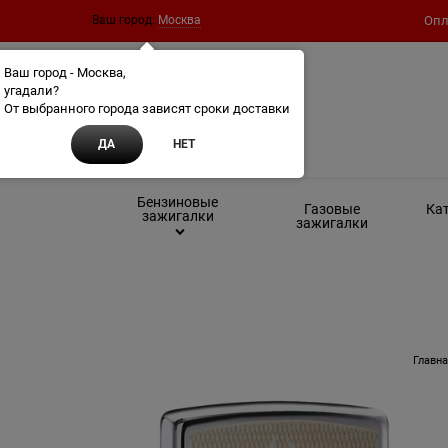
Ваш город:
Москва
Опл
Ваш город - Москва,
угадали?
От выбранного города зависят сроки доставки
ДА
НЕТ
Бензиновые
Газовые
Кат
зажигалки
зажигалки
Главн