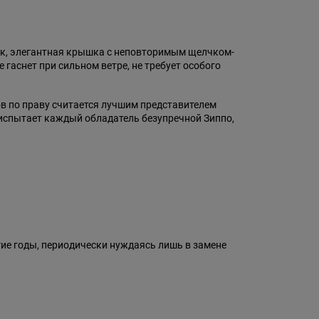
ик, элегантная крышка с неповторимым щелчком-
гаснет при сильном ветре, не требует особого
ов по праву считается лучшим представителем
 испытает каждый обладатель безупречной Зиппо,
гие годы, периодически нуждаясь лишь в замене