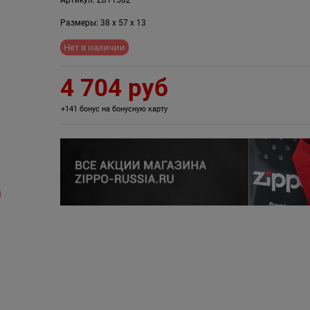
Размеры:
38
x
57
x
13
Нет в наличии
4 704
 руб
+141 бонус на бонусную карту