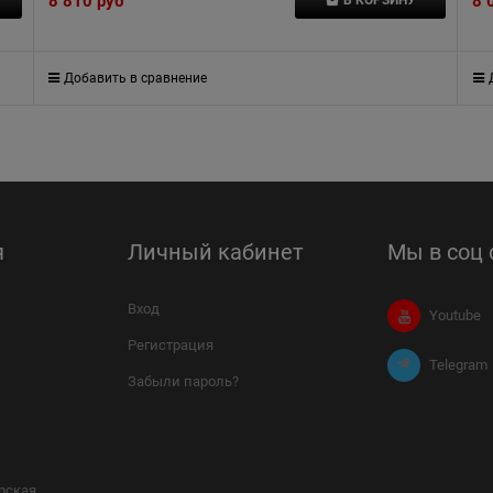
8 810
 руб
8 
Добавить в сравнение
я
Личный кабинет
Мы в соц 
Вход
Youtube
Регистрация
Telegram
Забыли пароль?
рская