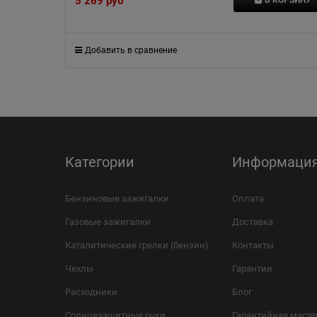
5 269
 руб
Добавить в сравнение
Категории
Информаци
Бензиновые зажигалки
Оплата
Газовые зажигалки
Доставка
Каталитические грелки (бензин)
Контакты
Чехлы
Гарантии
Расходники
Блог
Солнцезащитные очки
Гарантийная масте