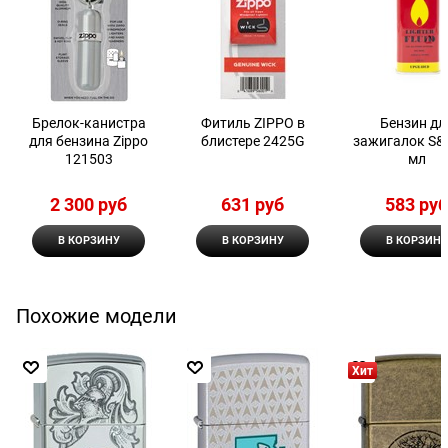
Брелок-канистра
Фитиль ZIPPO в
Бензин дл
для бензина Zippo
блистере 2425G
зажигалок S&
121503
мл
2 300
 руб
631
 руб
583
 ру
В КОРЗИНУ
В КОРЗИНУ
В КОРЗИНУ
Похожие модели
Хит