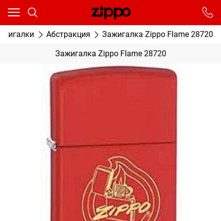
Ваш город - Москва,
угадали?
От выбранного города зависят сроки доставки
ажигалки
Абстракция
Зажигалка Zippo Flame 28720
ДА
НЕТ
Зажигалка Zippo Flame 28720