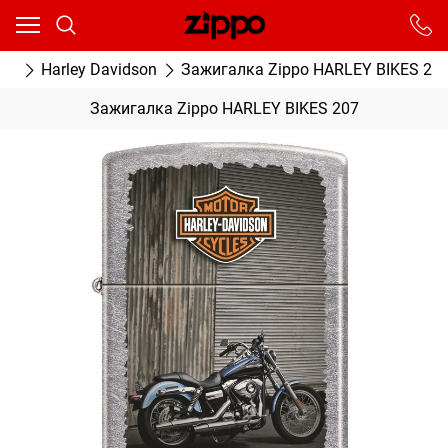
Ваш город - Москва,
угадали?
От выбранного города зависят сроки доставки
ки
Harley Davidson
Зажигалка Zippo HARLEY BIKES 20
ДА
НЕТ
Зажигалка Zippo HARLEY BIKES 207