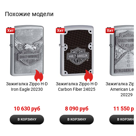
Похожие модели
Хит
Хит
Хит
Зажигалка Zippo H-D
Зажигалка Zippo H-D
Зажигалка Zip
Iron Eagle 20230
Carbon Fiber 24025
American Le
20229
10 630
 руб
8 090
 руб
11 550
 р
В КОРЗИНУ
В КОРЗИНУ
В КОРЗИНУ