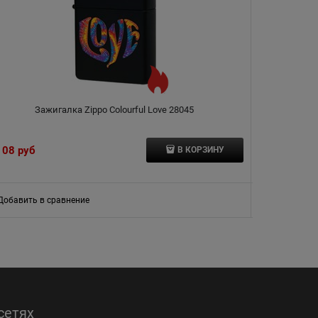
Зажигалка Zippo Colourful Love 28045
108
 руб
6 331
 руб
В КОРЗИНУ
Добавить в сравнение
Добавить в
сетях