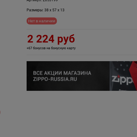
Размеры:
38
x
57
x
13
Нет в наличии
2 224
 руб
+67 бонусов на бонусную карту