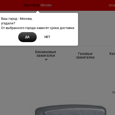
Ваш город:
Москва
Опл
Ваш город - Москва,
угадали?
От выбранного города зависят сроки доставки
ДА
НЕТ
Бензиновые
Газовые
Кат
зажигалки
зажигалки
Г