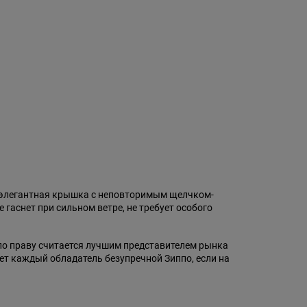
, элегантная крышка с неповторимым щелчком-
гаснет при сильном ветре, не требует особого
 по праву считается лучшим представителем рынка
ет каждый обладатель безупречной Зиппо, если на