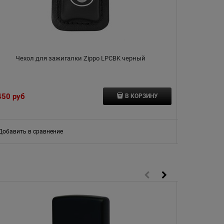
Чехол для зажигалки Zippo LPCBK черный
Чехол 
нейло
450
 руб
4 610
 руб
В КОРЗИНУ
Добавить в сравнение
Добавить в