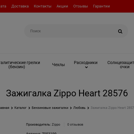
ата
Доставка
Контакты
Акции
Отзывы
Гарантии
Например:
Топливо (бензин)
алитические грелки
Солнцезащи
Расходники
Чехлы
(бензин)
очки
Зажигалка Zippo Heart 28576
лавная
Каталог
Бензиновые зажигалки
Любовь
Зажигалка Zippo Heart 2857
Производитель:
Zippo
0 отзывов
Артикул:
Z053199