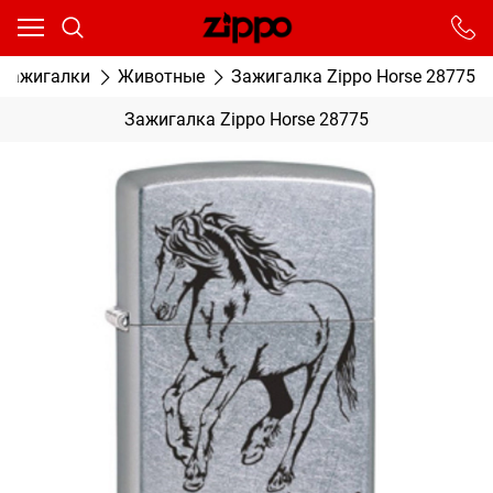
Ваш город - Москва,
угадали?
От выбранного города зависят сроки доставки
 зажигалки
Животные
Зажигалка Zippo Horse 28775
ДА
НЕТ
Зажигалка Zippo Horse 28775