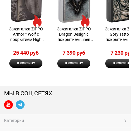
Зажигалка ZIPPO
Зажигалка ZIPPO
Зажигалка Z
Armor™ Wolf с
Dragon Design с
Gory Tattoo
покрытием High
покрытием Linen
покрытием B
Polish Black Ice®,
Weave 48732
Matte
латунь/сталь,
25 440
 руб
7 390
 руб
7 230
 ру
чёрная, 38x13x57 мм
В КОРЗИНУ
В КОРЗИНУ
В КОРЗИНУ
МЫ В СОЦ СЕТЯХ
Категории