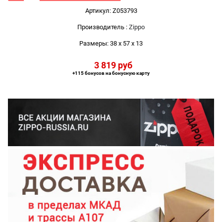
Артикул:
Z053793
Производитель
:
Zippo
Размеры:
38 x 57 x 13
3 819
 руб
+115 бонусов на бонусную карту