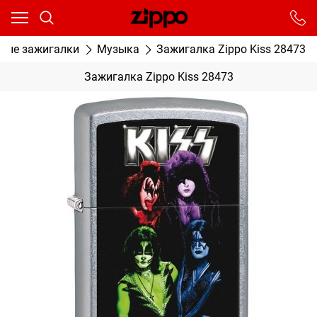
Ваш город - Москва,
угадали?
От выбранного города зависят сроки доставки
вые зажигалки
Музыка
Зажигалка Zippo Kiss 28473
ДА
НЕТ
Зажигалка Zippo Kiss 28473