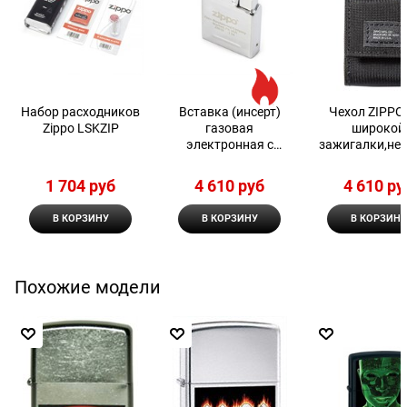
Набор расходников
Вставка (инсерт)
Чехол ZIPPO
Zippo LSKZIP
газовая
широкой
электронная с
зажигалки,ней
двойным пламенем
нейлонов
Zippo
фиксатором
1 704
 руб
4 610
 руб
4 610
 ру
ремень, чер
В КОРЗИНУ
В КОРЗИНУ
В КОРЗИНУ
Похожие модели