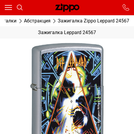
Ваш город - Москва,
угадали?
От выбранного города зависят сроки доставки
жигалки
Абстракция
Зажигалка Zippo Leppard 24567
ДА
НЕТ
Зажигалка Leppard 24567