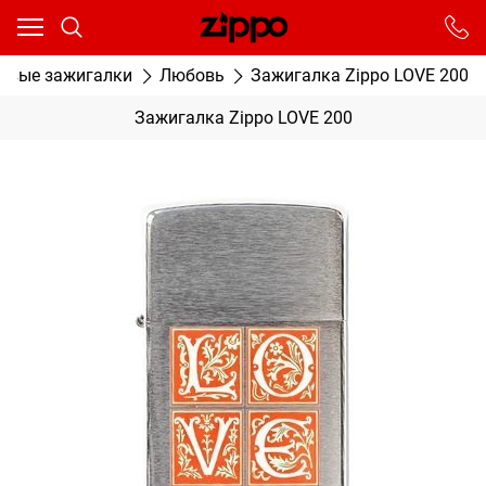
Ваш город - Москва,
угадали?
От выбранного города зависят сроки доставки
овые зажигалки
Любовь
Зажигалка Zippo LOVE 200
ДА
НЕТ
Зажигалка Zippo LOVE 200