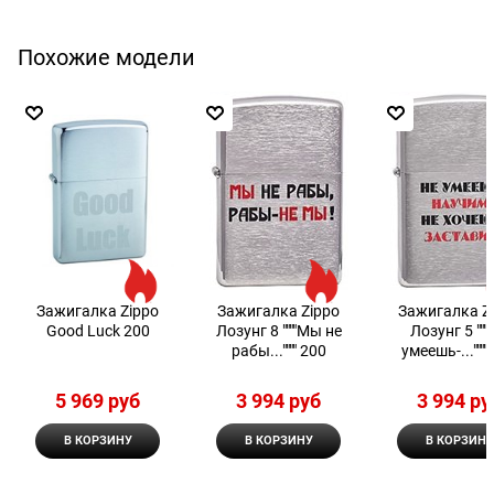
Похожие модели
Зажигалка Zippo
Зажигалка Zippo
Зажигалка Z
Good Luck 200
Лозунг 8 """"Мы не
Лозунг 5 """"Не
рабы..."""" 200
умеешь-...""""
5 969
 руб
3 994
 руб
3 994
 ру
В КОРЗИНУ
В КОРЗИНУ
В КОРЗИНУ