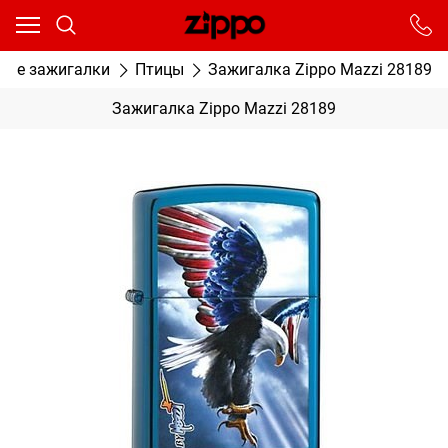
Ваш город - Москва,
угадали?
От выбранного города зависят сроки доставки
вые зажигалки
Птицы
Зажигалка Zippo Mazzi 28189
ДА
НЕТ
Зажигалка Zippo Mazzi 28189