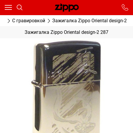
Ваш город - Москва,
угадали?
От выбранного города зависят сроки доставки
ки
С гравировкой
Зажигалка Zippo Oriental design-2 2
ДА
НЕТ
Зажигалка Zippo Oriental design-2 287