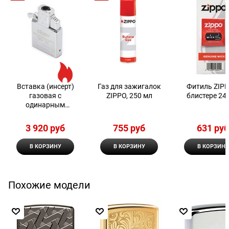
Вставка (инсерт)
Газ для зажигалок
Фитиль ZIPP
газовая с
ZIPPO, 250 мл
блистере 24
одинарным
пламенем для
широкой зажигалки
3 920
 руб
755
 руб
631
 ру
Zippo
В КОРЗИНУ
В КОРЗИНУ
В КОРЗИНУ
Похожие модели