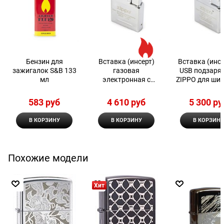
Бензин для
Вставка (инсерт)
Вставка (инсе
зажигалок S&B 133
газовая
USB подзаря
мл
электронная с
ZIPPO для ши
двойным пламенем
зажигалки 6
Zippo
583
 руб
4 610
 руб
5 300
 ру
В КОРЗИНУ
В КОРЗИНУ
В КОРЗИНУ
Похожие модели
Хит