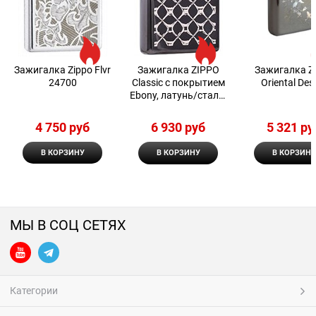
Зажигалка Zippo Flvr
Зажигалка ZIPPO
Зажигалка Z
24700
Classic с покрытием
Oriental Des
Ebony, латунь/сталь,
чёрная, глянцевая,
38x13x57 мм
4 750
 руб
6 930
 руб
5 321
 ру
В КОРЗИНУ
В КОРЗИНУ
В КОРЗИНУ
МЫ В СОЦ СЕТЯХ
Категории