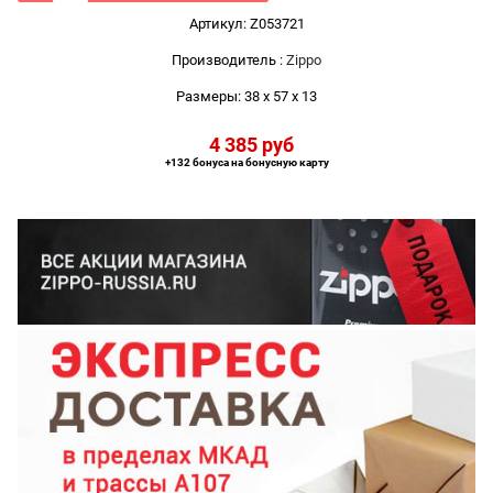
Артикул:
Z053721
Производитель
:
Zippo
Размеры:
38 x 57 x 13
4 385
 руб
+132 бонуса на бонусную карту