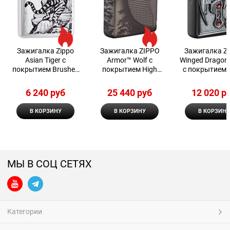
Зажигалка Zippo
Зажигалка ZIPPO
Зажигалка Z
Asian Tiger с
Armor™ Wolf с
Winged Dragon
покрытием Brushed
покрытием High
с покрытием 
Chrome, 29889
Polish Black Ice®,
Matte
латунь/сталь,
6 240
 руб
25 440
 руб
12 020
 р
чёрная, 38x13x57 мм
В КОРЗИНУ
В КОРЗИНУ
В КОРЗИНУ
МЫ В СОЦ СЕТЯХ
Категории