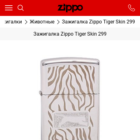
Ваш город - Москва,
угадали?
От выбранного города зависят сроки доставки
ажигалки
Животные
Зажигалка Zippo Tiger Skin 299
ДА
НЕТ
Зажигалка Zippo Tiger Skin 299