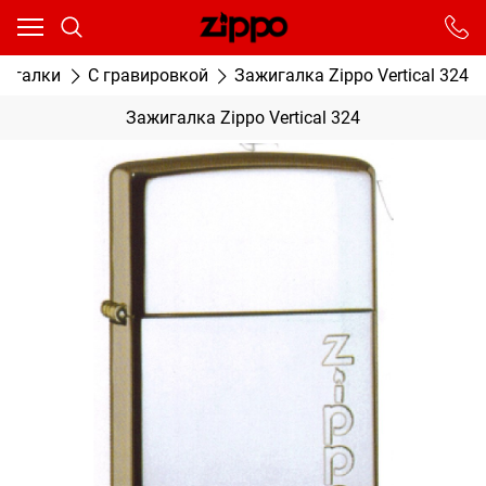
Ваш город - Москва,
угадали?
От выбранного города зависят сроки доставки
жигалки
С гравировкой
Зажигалка Zippo Vertical 324
ДА
НЕТ
Зажигалка Zippo Vertical 324