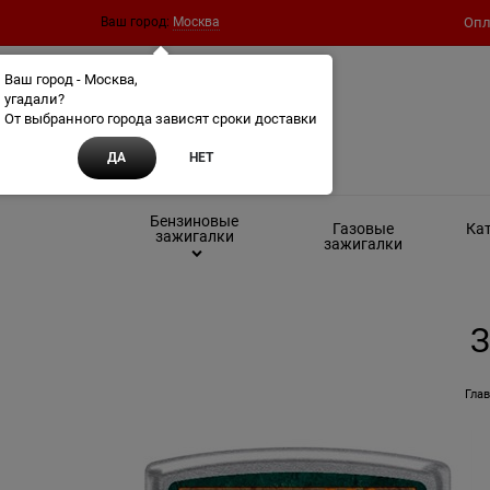
Ваш город:
Москва
Опл
Ваш город - Москва,
угадали?
От выбранного города зависят сроки доставки
ДА
НЕТ
Бензиновые
Газовые
Кат
зажигалки
зажигалки
З
Гла