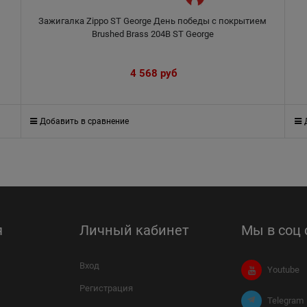
Зажигалка Zippo ST George День победы с покрытием
Brushed Brass 204B ST George
4 568
 руб
Добавить в сравнение
я
Личный кабинет
Мы в соц 
Вход
Youtube
Регистрация
Telegram