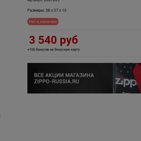
Размеры:
38
x
57
x
13
Нет в наличии
3 540
 руб
+106 бонусов на бонусную карту