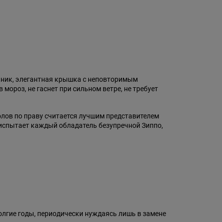
ьник, элегантная крышка с неповторимым
ороз, не гаснет при сильном ветре, не требует
олов по праву считается лучшим представителем
 испытает каждый обладатель безупречной Зиппо,
олгие годы, периодически нуждаясь лишь в замене