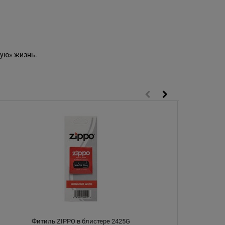
ую» жизнь.
Фитиль ZIPPO в блистере 2425G
Чехол 