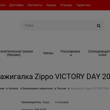
ата
Доставка
Контакты
Акции
Отзывы
Гарантии
Например:
Топливо (бензин)
алитические грелки
Солнцезащи
Расходники
Чехлы
(бензин)
очки
ажигалка Zippo VICTORY DAY 2
вная
Каталог
Бензиновые зажигалки
Россия
Зажигалка Zippo VICTORY DAY
Производитель:
Zippo
0 отзывов
Артикул:
Z067835