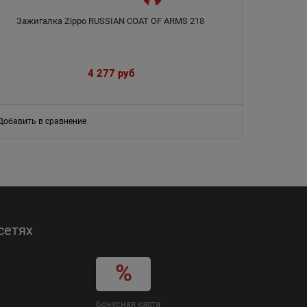
Зажигалка Zippo RUSSIAN COAT OF ARMS 218
Зажи
4 277
 руб
Добавить в сравнение
Добавить в
сетях
Бонусная карта