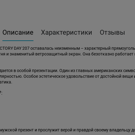
Описание
Характеристики
Отзывы
ICTORY DAY 207 оставалась неизменным – характерный прямоугол
я и знаменитый ветрозащитный экран. Она безотказно работает в м
дается в особой презентации. Один из главных американских симв
улярностью. Особое эстетическое удовольствие от достойной вещи
атика.
:
ужской презент и прослужит верой и правдой своему владельцу д