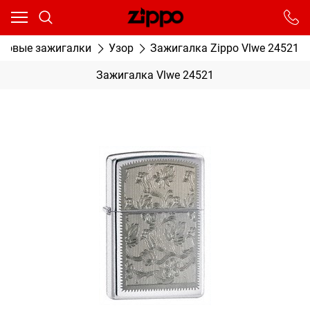
Ваш город - Москва,
угадали?
От выбранного города зависят сроки доставки
иновые зажигалки
Узор
Зажигалка Zippo Vlwe 24521
ДА
НЕТ
Зажигалка Vlwe 24521