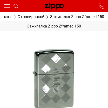
Ваш город - Москва,
угадали?
От выбранного города зависят сроки доставки
игалки
С гравировкой
Зажигалка Zippo Zframed 150
ДА
НЕТ
Зажигалка Zippo Zframed 150