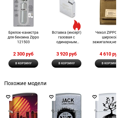
Брелок-канистра
Вставка (инсерт)
Чехол ZIPPO
для бензина Zippo
газовая с
широкой
121503
одинарным
зажигалки,ней
пламенем для
нейлонов
широкой зажигалки
фиксатором
2 300
 руб
3 920
 руб
4 610
 ру
Zippo
ремень, песо
В КОРЗИНУ
В КОРЗИНУ
В КОРЗИНУ
Похожие модели