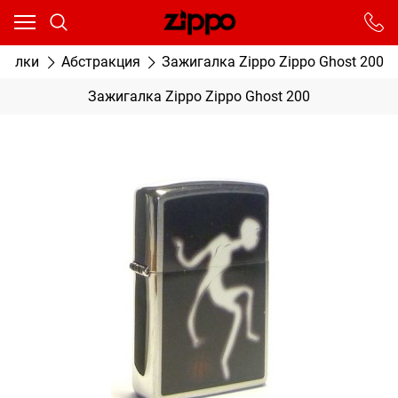
Ваш город - Москва,
угадали?
От выбранного города зависят сроки доставки
игалки
Абстракция
Зажигалка Zippo Zippo Ghost 200
ДА
НЕТ
Зажигалка Zippo Zippo Ghost 200