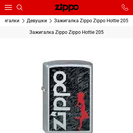
Ваш город - Москва,
угадали?
От выбранного города зависят сроки доставки
ажигалки
Девушки
Зажигалка Zippo Zippo Hottie 205
ДА
НЕТ
Зажигалка Zippo Zippo Hottie 205